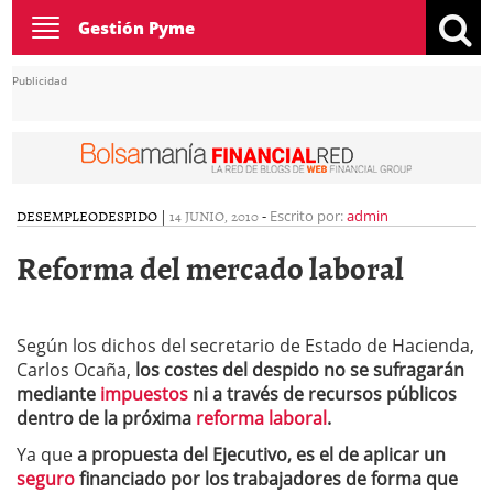
Toggle
Gestión Pyme
navigation
Publicidad
DESEMPLEO
DESPIDO
|
14 JUNIO, 2010
-
Escrito por:
admin
Reforma del mercado laboral
Según los dichos del secretario de Estado de Hacienda,
Carlos Ocaña,
los costes del despido no se sufragarán
mediante
impuestos
ni a través de recursos públicos
dentro de la próxima
reforma laboral
.
Ya que
a propuesta del Ejecutivo, es el de aplicar un
seguro
financiado por los trabajadores de forma que