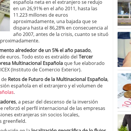
española neta en el extranjero se redujo
en un 26,91% en el año 2011, hasta las
11.223 millones de euros
aproximadamente, una bajada que se
dispara hasta el 86,28% en consecuencia al
año 2007, antes de la crisis, cuanto se situó
 aproximadamente.
umento alrededor de un 5% el año pasado
,
de euros. Todo esto es extraído del
Tercer
presa Multinacional Española
que fue elaborado
ICEX (Instituto de Comercio Exterior).
e de
Retos de Futuro de la Multinacional Española
,
rsión española en el extranjero y el volumen de
añolas
.
zadores
, a pesar del descenso de la inversión
e reforzó el perfil internacional de las empresas
ones extranjeras sin socios locales,
greenfield.
roducido en la
localización geográfica de lo flujos