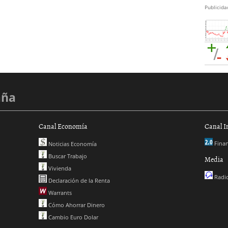
Publicida
aña
Canal Economía
Canal I
Finan
Noticias Economía
Buscar Trabajo
Media
Vivienda
Radio
Declaración de la Renta
Warrants
Cómo Ahorrar Dinero
Cambio Euro Dolar