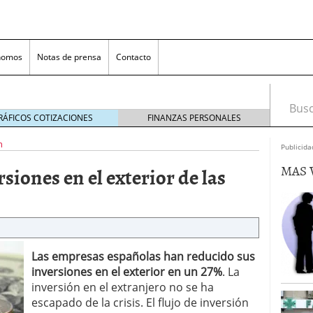
nomos
Notas de prensa
Contacto
Busca
RÁFICOS COTIZACIONES
FINANZAS PERSONALES
n
Publicida
MAS 
siones en el exterior de las
nversión rentable para las pymes que venden online
Las empresas españolas han reducido sus
inversiones en el exterior en un 27%
. La
cio en un ecommerce exitoso
junio 20, 2025
inversión en el extranjero no se ha
 la Transformación Empresarial
mayo 14, 2025
escapado de la crisis. El flujo de inversión
al: guía rápida para trasladar empleados sin