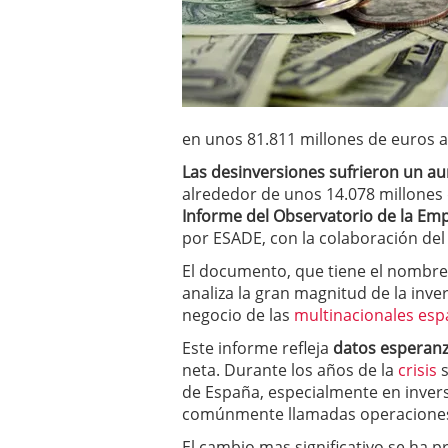
errores
abril 10, 2025
en unos 81.811 millones de euros
Las desinversiones sufrieron un a
alrededor de unos 14.078 millones 
Informe del Observatorio de la Em
por ESADE, con la colaboración del 
El documento, que tiene el nombr
analiza la gran magnitud de la inve
negocio de las
multinacionales esp
Este informe refleja
datos esperan
neta. Durante los años de la
crisis
s
de España, especialmente en inversi
comúnmente llamadas operaciones 
El cambio mas significativo se ha p