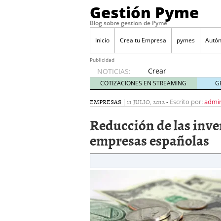
Gestión Pyme
Blog sobre gestion de Pyme
Inicio
Crea tu Empresa
pymes
Autó
Publicidad
Crear
NOTICIAS:
empresa
COTIZACIONES EN STREAMING
G
online vs
proceso
EMPRESAS
|
11 JULIO, 2012
-
Escrito por:
admi
tradicional:
Reducción de las inver
ventajas
reales
empresas españolas
para
pymes
mayo 29,
2026
Sobres de cartón: una i
septiembre 4, 2025
Cómo convertir tu nego
Los CRM: Impulsores de
Reubicación internacion