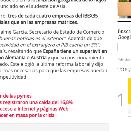
nciado en el sudeste de Asia.
ero,
tres de cada cuatro empresas del IBEX35
iales que en las empresas matrices
.
Busca
Jaime García, Secretario de Estado de Comercio,
Goog
uenas noticias es el exterior”
. Además de que
ctividad en el extranjero el PIB caería un 3%”
.
país, resaltando que
España tiene un superávit en
mo Alemania o Austria
y que su posicionamiento
Publicida
do. Este elogió la última reforma laboral y dijo
TOP 
formas necesarias para que las empresas puedan
mpetitividad.
or de las pymes
s registraron una caída del 16,8%
acceso a Internet y páginas Web
er en masa por la crisis