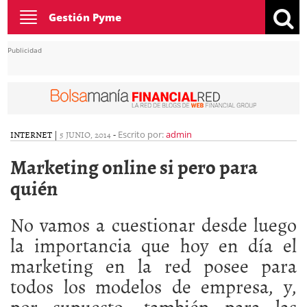
Toggle
Gestión Pyme
navigation
Publicidad
INTERNET
|
5 JUNIO, 2014
-
Escrito por:
admin
Marketing online si pero para
quién
No vamos a cuestionar desde luego
la importancia que hoy en día el
marketing en la red posee para
todos los modelos de empresa, y,
por supuesto, también para las