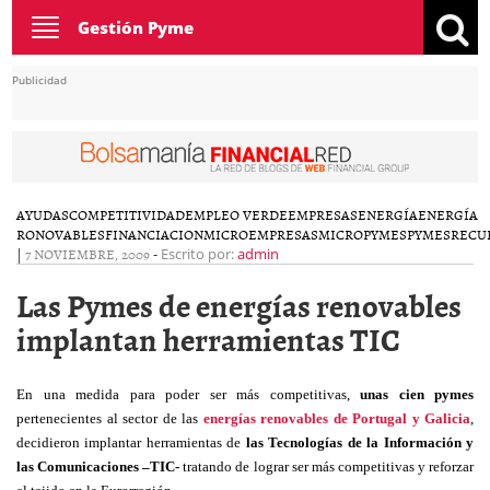
Toggle
Gestión Pyme
navigation
Publicidad
AYUDAS
COMPETITIVIDAD
EMPLEO VERDE
EMPRESAS
ENERGÍA
ENERGÍA
RONOVABLES
FINANCIACION
MICROEMPRESAS
MICROPYMES
PYMES
RECU
|
7 NOVIEMBRE, 2009
-
Escrito por:
admin
Las Pymes de energías renovables
implantan herramientas TIC
En una medida para poder ser más competitivas,
unas cien pymes
pertenecientes al sector de las
energías renovables de Portugal y Galicia
,
decidieron implantar herramientas de
las Tecnologías de la Información y
las Comunicaciones –TIC-
tratando de lograr ser más competitivas y reforzar