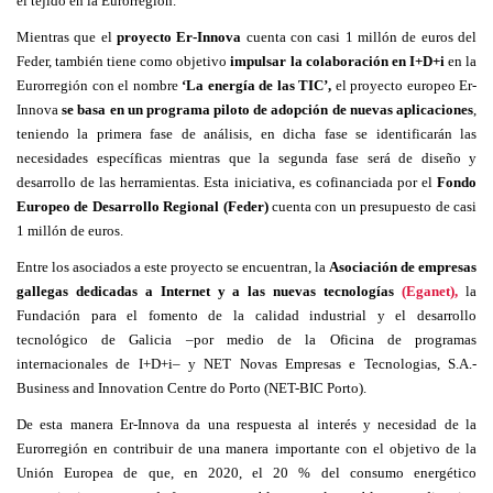
el tejido en la Eurorregión.
Mientras que el
proyecto Er-Innova
cuenta con casi 1 millón de euros del
Feder, también tiene como objetivo
impulsar la colaboración en I+D+i
en la
Eurorregión con el nombre
‘La energía de las TIC’,
el proyecto europeo Er-
Innova
se basa en un programa piloto de adopción de nuevas aplicaciones
,
teniendo la primera fase de análisis, en dicha fase se identificarán las
necesidades específicas mientras que la segunda fase será de diseño y
desarrollo de las herramientas. Esta iniciativa, es cofinanciada por el
Fondo
Europeo de Desarrollo Regional (Feder)
cuenta con un presupuesto de casi
1 millón de euros.
Entre los asociados a este proyecto se encuentran, la
Asociación de empresas
gallegas dedicadas a Internet y a las nuevas tecnologías
(Eganet),
la
Fundación para el fomento de la calidad industrial y el desarrollo
tecnológico de Galicia –por medio de la Oficina de programas
internacionales de I+D+i– y NET Novas Empresas e Tecnologias, S.A.-
Business and Innovation Centre do Porto (NET-BIC Porto).
De esta manera Er-Innova da una respuesta al interés y necesidad de la
Eurorregión en contribuir de una manera importante con el objetivo de la
Unión Europea de que, en 2020, el 20 % del consumo energético