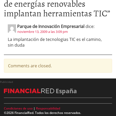
de energías renovables
implantan herramientas TIC
”
Parque de Innovación Empresarial
dice:
noviembre 13, 2009 a las 3:09 pm
La implantación de tecnologias TIC es el camino,
sin duda
Comments are closed.
Publicidad
España
Condiciones de uso
|
Responsabilidad
©2026 FinancialRed. Todos los derechos reservados.