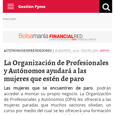
Toggle
Gestión Pyme
navigation
Publicidad
AUTÓNOMOS
EMPRENDEDORES
|
18 AGOSTO, 2009
-
Escrito por:
admin
La Organización de Profesionales
y Autónomos ayudará a las
mujeres que estén de paro
Las mujeres que se encuentren de paro
, podrán
acceder a montar su propio negocio. La Organización
de Profesionales y Autónomos (OPA) les ofrecerá a las
mujeres paradas que muchos sectores olvidan, un
curso por medio del cual se les ofrecerá una formación