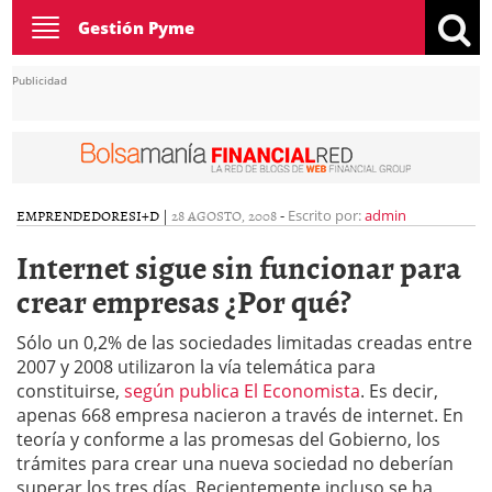
Toggle
Gestión Pyme
navigation
Publicidad
EMPRENDEDORES
I+D
|
28 AGOSTO, 2008
-
Escrito por:
admin
Internet sigue sin funcionar para
crear empresas ¿Por qué?
Sólo un 0,2% de las sociedades limitadas creadas entre
2007 y 2008 utilizaron la vía telemática para
constituirse,
según publica El Economista
. Es decir,
apenas 668 empresa nacieron a través de internet. En
teoría y conforme a las promesas del Gobierno, los
trámites para crear una nueva sociedad no deberían
superar los tres días. Recientemente incluso se ha