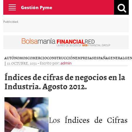
Toggle
Gestión Pyme
navigation
Publicidad
AUTÓNOMOS
COMERCIO
CONSTRUCCIÓN
EMPRESAS
ESPAÑA
GENERAL
GEN
|
22 OCTUBRE, 2012
-
Escrito por:
admin
Índices de cifras de negocios en la
Industria. Agosto 2012.
Los
Índices de Cifras