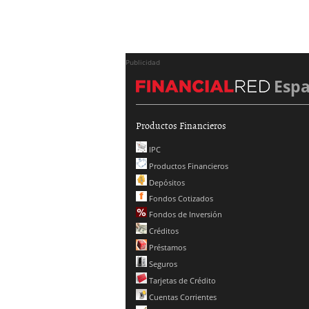
Publicidad
Esp
Productos Financieros
IPC
Productos Financieros
Depósitos
Fondos Cotizados
Fondos de Inversión
Créditos
Préstamos
Seguros
Tarjetas de Crédito
Cuentas Corrientes