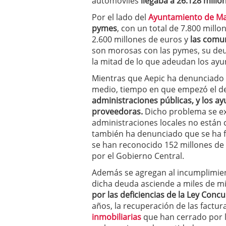
automóviles
llegaba a 26.128 millo
Por el lado del
Ayuntamiento de Ma
pymes
, con un total de 7.800 mill
2.600 millones de euros y
las comu
son morosas con las pymes, su deu
la mitad de lo que adeudan los ay
Mientras que Aepic ha denunciado 
medio, tiempo en que empezó el de
administraciones públicas, y los a
proveedoras.
Dicho problema se ex
administraciones locales no están
también ha denunciado que se ha 
se han reconocido 152 millones de 
por el Gobierno Central.
Además se agregan al incumplimien
dicha deuda asciende a miles de mi
por las deficiencias de la Ley Concu
años, la recuperación de las factu
inmobiliarias
que han cerrado por l