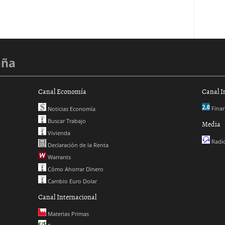
aña
Canal Economía
Canal I
Finan
Noticias Economía
Buscar Trabajo
Media
Vivienda
Radio
Declaración de la Renta
Warrants
Cómo Ahorrar Dinero
Cambio Euro Dolar
Canal Internacional
Materias Primas