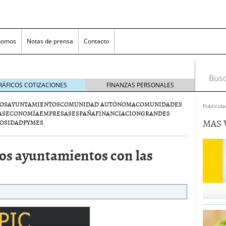
nomos
Notas de prensa
Contacto
Busca
RÁFICOS COTIZACIONES
FINANZAS PERSONALES
OS
AYUNTAMIENTOS
COMUNIDAD AUTÓNOMA
COMUNIDADES
Publicida
AS
ECONOMÍA
EMPRESAS
ESPAÑA
FINANCIACION
GRANDES
MAS 
OSIDAD
PYMES
os ayuntamientos con las
nversión rentable para las pymes que venden online
cio en un ecommerce exitoso
junio 20, 2025
 la Transformación Empresarial
mayo 14, 2025
al: guía rápida para trasladar empleados sin