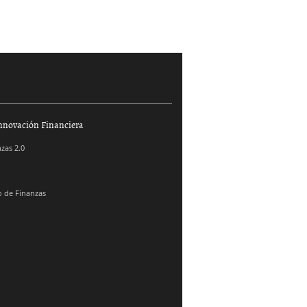
nnovación Financiera
zas 2.0
 de Finanzas