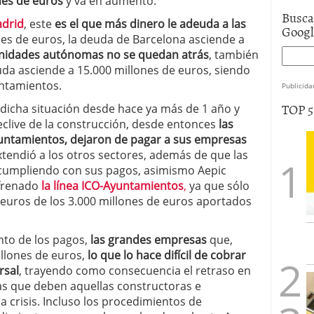
nes de euros
y va en aumento.
Busca
drid
, este
es el que más dinero le adeuda a las
Goog
ones de euros, la deuda de Barcelona asciende a
nidades autónomas no se quedan atrás
, también
da asciende a 15.000 millones de euros, siendo
untamientos.
Publicida
TOP 
dicha situación desde hace ya más de 1 año y
clive de la construcción, desde entonces
las
yuntamientos, dejaron de pagar a sus empresas
tendió a los otros sectores, además de que las
 cumpliendo con sus pagos, asimismo Aepic
frenado
la línea ICO-Ayuntamientos
,
ya que sólo
euros de los 3.000 millones de euros aportados
to de los pagos,
las grandes empresas
que,
llones de euros,
lo que lo hace difícil de cobrar
rsal
, trayendo como consecuencia el retraso en
ras que deben aquellas constructoras e
a crisis. Incluso los procedimientos de