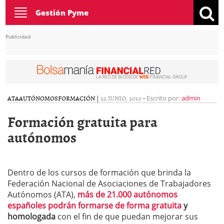
Toggle
Gestión Pyme
navigation
Publicidad
ATA
AUTÓNOMOS
FORMACIÓN
|
22 JUNIO, 2010
-
Escrito por:
admin
Formación gratuita para
autónomos
Dentro de los cursos de formación que brinda la
Federación Nacional de Asociaciones de Trabajadores
Autónomos (ATA),
más de 21.000 autónomos
españoles podrán formarse de forma gratuita
y
homologada
con el fin de que puedan mejorar sus