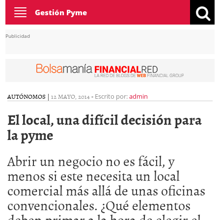
Toggle
Gestión Pyme
navigation
Publicidad
AUTÓNOMOS
|
12 MAYO, 2014
-
Escrito por:
admin
El local, una difícil decisión para
la pyme
Abrir un negocio no es fácil, y
menos si este necesita un local
comercial más allá de unas oficinas
convencionales. ¿Qué elementos
deben primar a la hora de elegir el