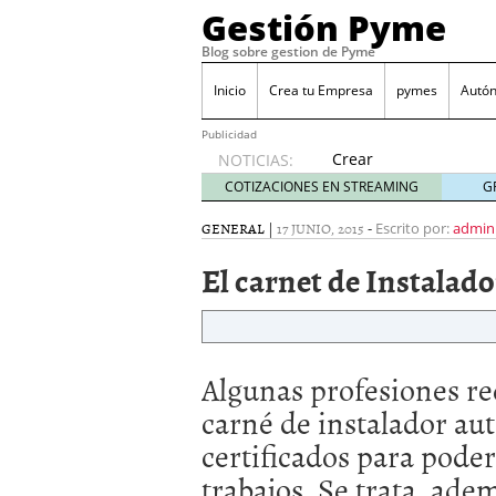
Gestión Pyme
Blog sobre gestion de Pyme
Inicio
Crea tu Empresa
pymes
Autó
Publicidad
Crear
NOTICIAS:
empresa
COTIZACIONES EN STREAMING
G
online vs
proceso
GENERAL
|
17 JUNIO, 2015
-
Escrito por:
admin
tradicional:
El carnet de Instalado
ventajas
reales
para
pymes
mayo 29,
Algunas profesiones re
2026
Sobres de cartón: una i
carné de instalador aut
septiembre 4, 2025
certificados para pode
Cómo convertir tu nego
Los CRM: Impulsores de
trabajos. Se trata, ade
Reubicación internacion