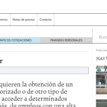
nomos
Notas de prensa
Contacto
Busca
RÁFICOS COTIZACIONES
FINANZAS PERSONALES
Publicida
MAS 
r
quieren la obtención de un
nversión rentable para las pymes que venden online
orizado o de otro tipo de
r acceder a determinados
cio en un ecommerce exitoso
junio 20, 2025
 la Transformación Empresarial
mayo 14, 2025
más, de empleos con una alta
al: guía rápida para trasladar empleados sin