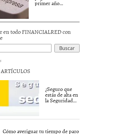
primer año...
r en todo FINANCIALRED con
le
d
5 ARTÍCULOS
¿Seguro que
estás de alta en
la Seguridad...
Cómo averiguar tu tiempo de paro