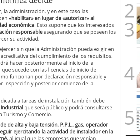
 la administración, y en este caso las
eben
«habilitar» en lugar de «autorizar» al
idad económica
. Esto supone que los interesados
ación responsable
asegurando que se poseen los
cer su actividad.
ejercer sin que la Administración pueda exigir en
editativa del cumplimiento de los requisitos.
drá hacer posteriormente al inicio de la
o que sucede con las licencias de inicio de
ismo funcionan por declaración responsable y
or inspección y posterior comienzo de la
dicada a tareas de instalación también debe
Industrial
que será público y podrá consultarse
ia Turismo y Comercio.
 de de alta y baja tensión, P.P.L., gas, operador
guir ejercitando la actividad de instalador en la
rné,
al igual que las empresas que venían