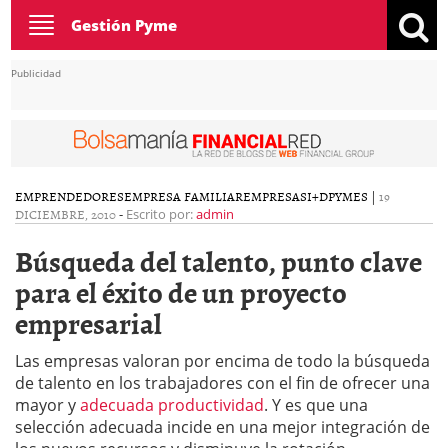
Toggle
Gestión Pyme
navigation
Publicidad
EMPRENDEDORES
EMPRESA FAMILIAR
EMPRESAS
I+D
PYMES
|
19
DICIEMBRE, 2010
-
Escrito por:
admin
Búsqueda del talento, punto clave
para el éxito de un proyecto
empresarial
Las empresas valoran por encima de todo la búsqueda
de talento en los trabajadores con el fin de ofrecer una
mayor y
adecuada productividad
. Y es que una
selección adecuada incide en una mejor integración de