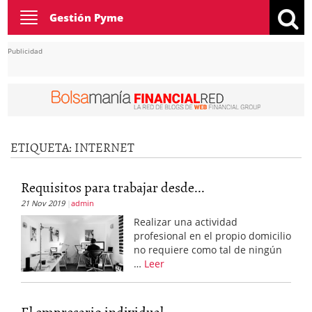
Toggle
Gestión Pyme
navigation
Publicidad
ETIQUETA:
INTERNET
Requisitos para trabajar desde...
21 Nov 2019
admin
Realizar una actividad
profesional en el propio domicilio
no requiere como tal de ningún
…
Leer
El empresario individual