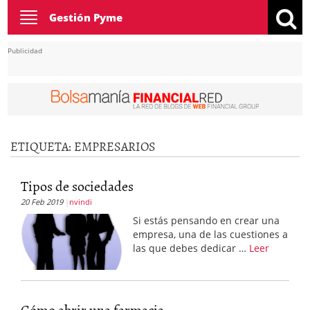
Toggle
Gestión Pyme
navigation
Publicidad
ETIQUETA:
EMPRESARIOS
Tipos de sociedades
20 Feb 2019
nvindi
Si estás pensando en crear una
empresa, una de las cuestiones a
las que debes dedicar …
Leer
Cómo abrir una farmacia