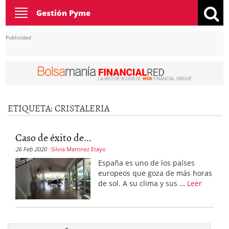
Toggle
Gestión Pyme
navigation
Publicidad
ETIQUETA:
CRISTALERIA
Caso de éxito de...
26 Feb 2020
Silvia Martinez Etayo
España es uno de los países
europeos que goza de más horas
de sol. A su clima y sus …
Leer