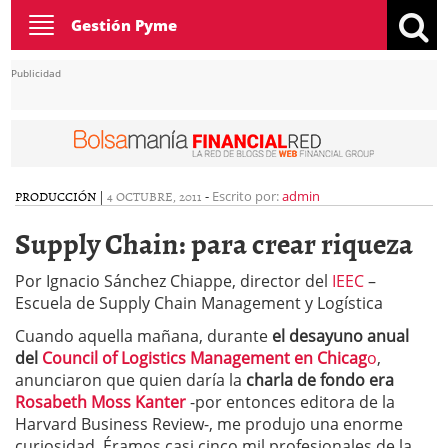
Toggle
Gestión Pyme
navigation
Publicidad
PRODUCCIÓN
|
4 OCTUBRE, 2011
-
Escrito por:
admin
Supply Chain: para crear riqueza
Por Ignacio Sánchez Chiappe, director del
IEEC
–
Escuela de Supply Chain Management y Logística
Cuando aquella mañana, durante
el desayuno anual
del
Council of Logistics Management en Chicag
o
,
anunciaron que quien daría la
charla de fondo era
Rosabeth Moss Kanter
-por entonces editora de la
Harvard Business Review-, me produjo una enorme
curiosidad. Éramos casi cinco mil profesionales de la