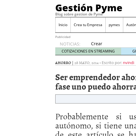
Gestión Pyme
Blog sobre gestion de Pyme
Inicio
Crea tu Empresa
pymes
Autó
Publicidad
Crear
NOTICIAS:
empresa
COTIZACIONES EN STREAMING
G
online vs
proceso
AHORRO
|
28 MAYO, 2014
-
Escrito por:
nvindi
tradicional:
Ser emprendedor ahorr
ventajas
reales
fase uno puedo ahorr
para
pymes
mayo 29,
2026
Sobres de cartón: una i
Probablemente si u
septiembre 4, 2025
autónomo, si tiene una
Cómo convertir tu nego
Los CRM: Impulsores de
de este artículo se h
Reubicación internacion