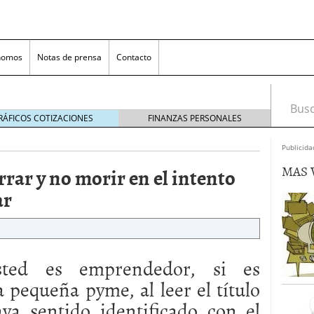
nomos
Notas de prensa
Contacto
Busca
RÁFICOS COTIZACIONES
FINANZAS PERSONALES
Publicida
MAS 
ar y no morir en el intento
ar
nversión rentable para las pymes que venden online
sted es emprendedor, si es
 pequeña pyme, al leer el título
cio en un ecommerce exitoso
junio 20, 2025
 la Transformación Empresarial
mayo 14, 2025
aya sentido identificado con el
al: guía rápida para trasladar empleados sin