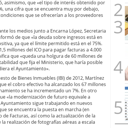
ó, asimismo, que «el tipo de interés obtenido por
%, una cifra que se encuentra muy por debajo,
condiciones que se ofrecerían a los proveedores
nte los medios junto a Encarna López, Secretaria
nformó de que «la deuda sobre ingresos está en
sitiva, ya que el límite permitido está en el 75%.
1,5 millones del ICO para pagar facturas a 4.000
ifica que «queda una holgura de 60 millones de
abilidad que fija el Ministerio, que haría posible
diera el Ayuntamiento».
esto de Bienes Inmuebles (IBI) de 2012, Martínez
ue el cobro efectivo ha alcanzado los 67 millones
ionamiento se ha incrementado un 7%. En otro
 que «la modernización de futuro equivale a
l Ayuntamiento sigue trabajando en nuevos
s que se encuentra la puesta en marcha (en
 de Facturas, así como la actualización de la
 la realización de fotografías aéreas a escala