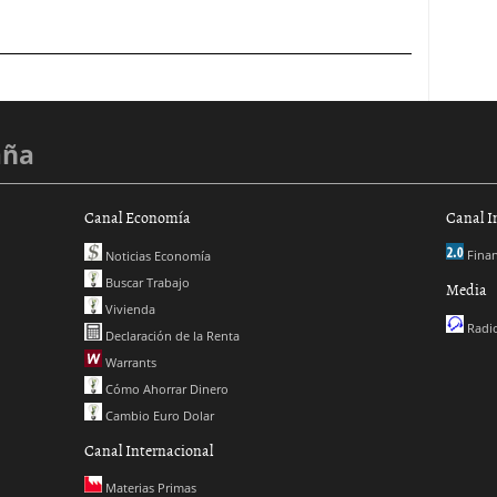
aña
Canal Economía
Canal I
Finan
Noticias Economía
Buscar Trabajo
Media
Vivienda
Radio
Declaración de la Renta
Warrants
Cómo Ahorrar Dinero
Cambio Euro Dolar
Canal Internacional
Materias Primas