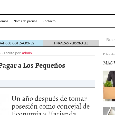
nomos
Notas de prensa
Contacto
Busca
RÁFICOS COTIZACIONES
FINANZAS PERSONALES
2
-
Escrito por:
admin
Publicida
MAS 
 Pagar a Los Pequeños
nversión rentable para las pymes que venden online
Un año después de tomar
posesión como concejal de
cio en un ecommerce exitoso
junio 20, 2025
 la Transformación Empresarial
mayo 14, 2025
Economía y Hacienda,
al: guía rápida para trasladar empleados sin