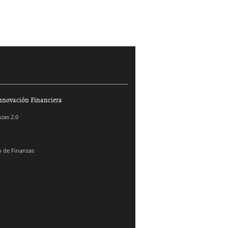
nnovación Financiera
zas 2.0
 de Finanzas