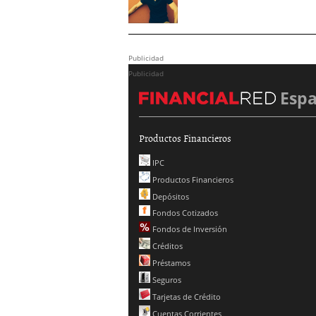
Publicidad
Publicidad
Esp
Productos Financieros
IPC
Productos Financieros
Depósitos
Fondos Cotizados
Fondos de Inversión
Créditos
Préstamos
Seguros
Tarjetas de Crédito
Cuentas Corrientes