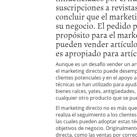
suscripciones a revist
errores
abril 10, 2025
concluir que el market
su negocio. El pedido 
propósito para el marke
pueden vender artículo
es apropiado para artíc
Aunque es un desafío vender un ar
el marketing directo puede desemp
clientes potenciales y en el apoyo a
técnicas se han utilizado para ayud
bienes raíces, yates, antigüedades, 
cualquier otro producto que se pu
El marketing directo no es más que 
realiza el seguimiento a los client
las cuales pueden adoptar estas té
objetivos de negocio. Originalmente
directa, como las ventas por correo