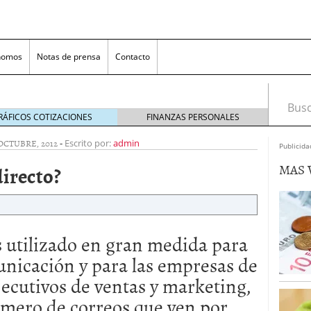
nomos
Notas de prensa
Contacto
Busca
RÁFICOS COTIZACIONES
FINANZAS PERSONALES
 OCTUBRE, 2012
-
Escrito por:
admin
Publicida
MAS 
directo?
s utilizado en gran medida para
nversión rentable para las pymes que venden online
nicación y para las empresas de
jecutivos de ventas y marketing,
cio en un ecommerce exitoso
junio 20, 2025
 la Transformación Empresarial
mayo 14, 2025
úmero de correos que ven por
al: guía rápida para trasladar empleados sin