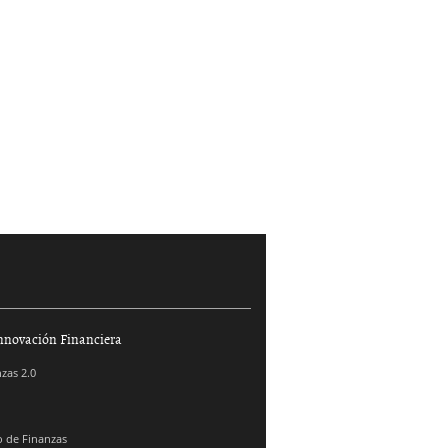
nnovación Financiera
zas 2.0
 de Finanzas