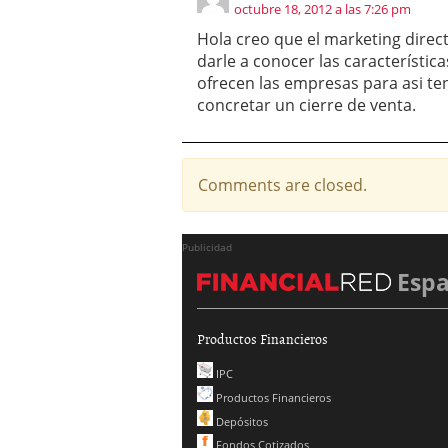
octubre 18, 2012 a las 7:26 pm
Hola creo que el marketing direc
darle a conocer las característic
ofrecen las empresas para asi t
concretar un cierre de venta.
Comments are closed.
Publicidad
Esp
Productos Financieros
IPC
Productos Financieros
Depósitos
Fondos Cotizados