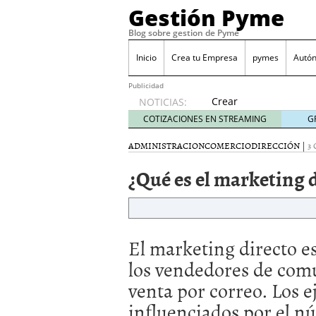
Gestión Pyme
Blog sobre gestion de Pyme
Inicio
Crea tu Empresa
pymes
Autó
Publicidad
Crear
NOTICIAS:
empresa
COTIZACIONES EN STREAMING
G
online vs
proceso
ADMINISTRACION
COMERCIO
DIRECCIÓN
|
3
tradicional:
¿Qué es el marketing 
ventajas
reales
para
pymes
mayo 29,
El marketing directo e
2026
Sobres de cartón: una i
los vendedores de comu
septiembre 4, 2025
venta por correo. Los e
Cómo convertir tu nego
Los CRM: Impulsores de
influenciados por el n
Reubicación internacion