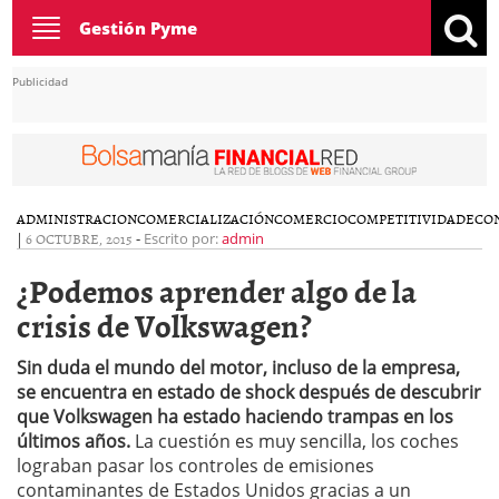
Toggle
Gestión Pyme
navigation
Publicidad
ADMINISTRACION
COMERCIALIZACIÓN
COMERCIO
COMPETITIVIDAD
ECO
|
6 OCTUBRE, 2015
-
Escrito por:
admin
¿Podemos aprender algo de la
crisis de Volkswagen?
Sin duda el mundo del motor, incluso de la empresa,
se encuentra en estado de shock después de descubrir
que Volkswagen ha estado haciendo trampas en los
últimos años.
La cuestión es muy sencilla, los coches
lograban pasar los controles de emisiones
contaminantes de Estados Unidos gracias a un