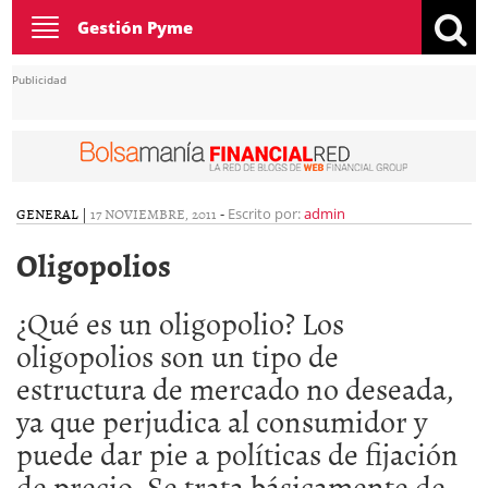
Toggle
Gestión Pyme
navigation
Publicidad
GENERAL
|
17 NOVIEMBRE, 2011
-
Escrito por:
admin
Oligopolios
¿Qué es un oligopolio? Los
oligopolios son un tipo de
estructura de mercado no deseada,
ya que perjudica al consumidor y
puede dar pie a políticas de fijación
de precio. Se trata básicamente de