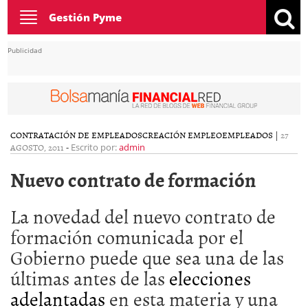
Toggle
Gestión Pyme
navigation
Publicidad
CONTRATACIÓN DE EMPLEADOS
CREACIÓN EMPLEO
EMPLEADOS
|
27
AGOSTO, 2011
-
Escrito por:
admin
Nuevo contrato de formación
La novedad del nuevo contrato de
formación comunicada por el
Gobierno puede que sea una de las
últimas antes de las
elecciones
adelantadas
en esta materia y una