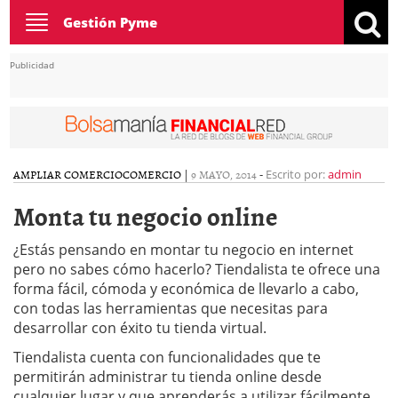
Toggle
Gestión Pyme
navigation
Publicidad
AMPLIAR COMERCIO
COMERCIO
|
9 MAYO, 2014
-
Escrito por:
admin
Monta tu negocio online
¿Estás pensando en montar tu negocio en internet
pero no sabes cómo hacerlo? Tiendalista te ofrece una
forma fácil, cómoda y económica de llevarlo a cabo,
con todas las herramientas que necesitas para
desarrollar con éxito tu tienda virtual.
Tiendalista cuenta con funcionalidades que te
permitirán administrar tu tienda online desde
cualquier lugar y que aprenderás a utilizar fácilmente