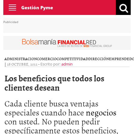
Toggle
Gestión Pyme
navigation
Publicidad
ADMINISTRACION
COMERCIO
COMPETITIVIDAD
DIRECCIÓN
EMPRENDEDO
|
28 OCTUBRE, 2012
-
Escrito por:
admin
Los beneficios que todos los
clientes desean
Cada cliente busca ventajas
especiales cuando hace
negocios
con usted. No pueden pedir
específicamente estos beneficios,