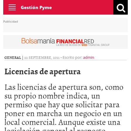
Toggle
Gestión Pyme
navigation
Publicidad
GENERAL
|
22 SEPTIEMBRE, 2011
-
Escrito por:
admin
Licencias de apertura
Las licencias de apertura son, como
su propio nombre indica, un
permiso que hay que solicitar para
poner en marcha un negocio en un
local comercial. Aunque existe una
legislación general al respecto,