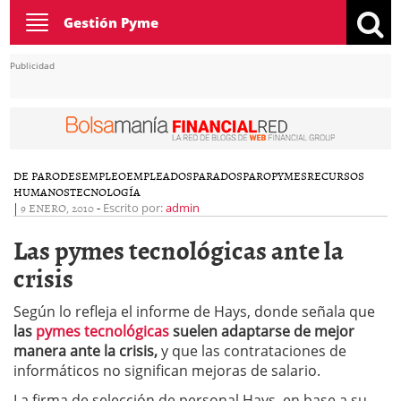
Toggle
Gestión Pyme
navigation
Publicidad
DE PARO
DESEMPLEO
EMPLEADOS
PARADOS
PARO
PYMES
RECURSOS
HUMANOS
TECNOLOGÍA
|
9 ENERO, 2010
-
Escrito por:
admin
Las pymes tecnológicas ante la
crisis
Según lo refleja el informe de Hays, donde señala que
las
pymes tecnológicas
suelen adaptarse de mejor
manera ante la crisis,
y que las contrataciones de
informáticos no significan mejoras de salario.
La firma de selección de personal Hays, en base a su