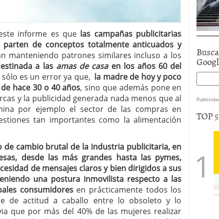
 este informe es que
las campañas publicitarias
s parten de conceptos totalmente anticuados y
Busca
án manteniendo patrones similares incluso a los
Goog
destinada a las
amas de casa
en los años 60 del
o sólo es un error ya que,
la madre de hoy y poco
 de hace 30 o 40 años
, sino que además pone en
marcas y la publicidad generada nada menos que al
Publicida
na por ejemplo el sector de las compras en
TOP 
uestiones tan importantes como la alimentación
de cambio brutal de la industria publicitaria, en
esas, desde las más grandes hasta las pymes,
cesidad de mensajes claros y bien dirigidos a sus
teniendo una postura inmovilista respecto a las
ipales consumidores
en prácticamente todos los
e de actitud a caballo entre lo obsoleto y lo
via que por más del 40% de las mujeres realizar