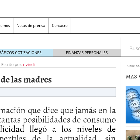
nomos
Notas de prensa
Contacto
Busca
RÁFICOS COTIZACIONES
FINANZAS PERSONALES
-
Escrito por:
nvindi
Publicida
MAS 
 de las madres
rmación que dice que jamás en la
nversión rentable para las pymes que venden online
tantas posibilidades de consumo
icidad llegó a los niveles de
cio en un ecommerce exitoso
junio 20, 2025
 la Transformación Empresarial
mayo 14, 2025
rfiles de la actualidad, sin
al: guía rápida para trasladar empleados sin