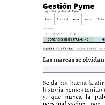
Gestión Pyme
Blog sobre gestion de Pyme
Inicio
Crea tu Empresa
pymes
Autó
Publicidad
Crear
NOTICIAS:
empresa
COTIZACIONES EN STREAMING
G
online vs
proceso
MARKETING Y VENTAS
|
2 SEPTIEMBRE, 2014
tradicional:
Las marcas se olvidan
ventajas
reales
para
pymes
mayo 29,
Se da por buena la afi
2026
Sobres de cartón: una i
historia hemos tenido 
septiembre 4, 2025
y, que
nunca la publ
Cómo convertir tu nego
Los CRM: Impulsores de
personalización
por pe
Reubicación internacion