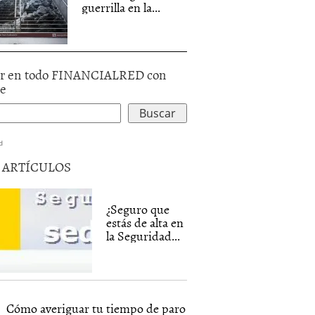
guerrilla en la...
r en todo FINANCIALRED con
le
d
5 ARTÍCULOS
¿Seguro que
estás de alta en
la Seguridad...
Cómo averiguar tu tiempo de paro