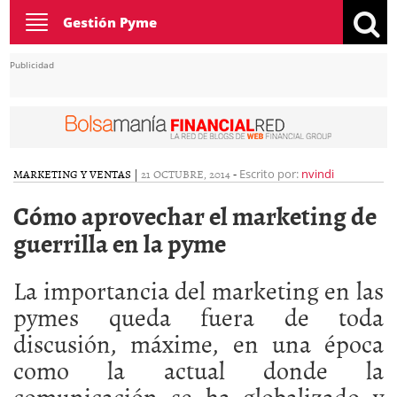
Toggle
Gestión Pyme
navigation
Publicidad
MARKETING Y VENTAS
|
21 OCTUBRE, 2014
-
Escrito por:
nvindi
Cómo aprovechar el marketing de
guerrilla en la pyme
La importancia del marketing en las
pymes queda fuera de toda
discusión, máxime, en una época
como la actual donde la
comunicación se ha globalizado y