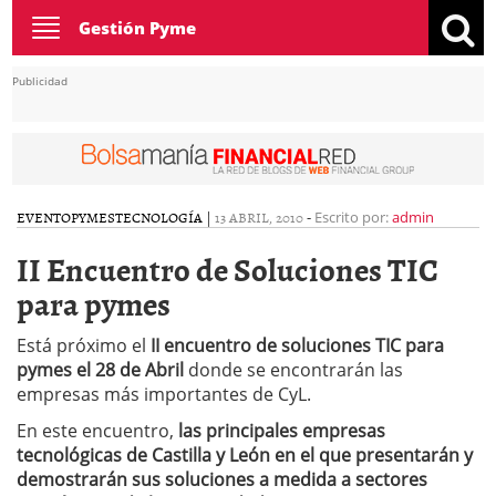
Toggle
Gestión Pyme
navigation
Publicidad
EVENTO
PYMES
TECNOLOGÍA
|
13 ABRIL, 2010
-
Escrito por:
admin
II Encuentro de Soluciones TIC
para pymes
Está próximo el
II encuentro de soluciones TIC para
pymes el 28 de Abril
donde se encontrarán las
empresas más importantes de CyL.
En este encuentro,
las principales empresas
tecnológicas de Castilla y León en el que presentarán y
demostrarán sus soluciones a medida a sectores