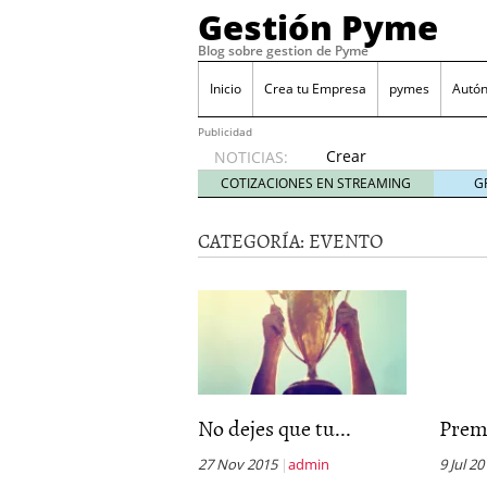
Gestión Pyme
Blog sobre gestion de Pyme
Inicio
Crea tu Empresa
pymes
Autó
Publicidad
Crear
NOTICIAS:
empresa
COTIZACIONES EN STREAMING
G
online vs
proceso
CATEGORÍA:
EVENTO
tradicional:
ventajas
reales
para
pymes
mayo 29,
2026
Sobres de cartón: una i
septiembre 4, 2025
No dejes que tu...
Premi
Cómo convertir tu nego
Los CRM: Impulsores de
27 Nov 2015
admin
9 Jul 2
Reubicación internacion