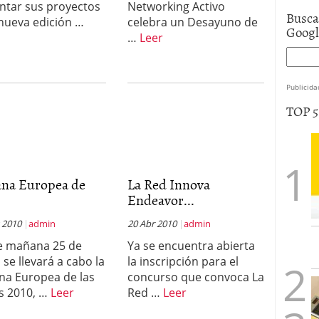
ntar sus proyectos
Networking Activo
Busca
 nueva edición …
celebra un Desayuno de
Goog
…
Leer
Publicida
TOP 
na Europea de
La Red Innova
Endeavor...
 2010
admin
20 Abr 2010
admin
e mañana 25 de
Ya se encuentra abierta
 se llevará a cabo la
la inscripción para el
a Europea de las
concurso que convoca La
s 2010, …
Leer
Red …
Leer