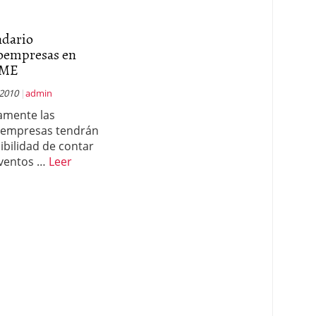
ndario
oempresas en
ME
 2010
admin
amente las
oempresas tendrán
sibilidad de contar
ventos …
Leer