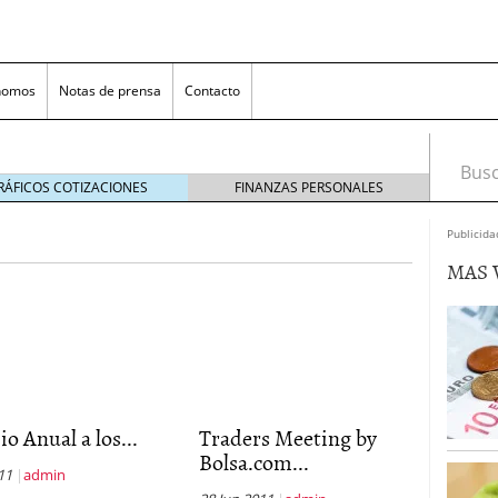
nomos
Notas de prensa
Contacto
Busca
RÁFICOS COTIZACIONES
FINANZAS PERSONALES
Publicida
MAS 
nversión rentable para las pymes que venden online
o Anual a los...
Traders Meeting by
cio en un ecommerce exitoso
junio 20, 2025
Bolsa.com...
 la Transformación Empresarial
mayo 14, 2025
011
admin
al: guía rápida para trasladar empleados sin