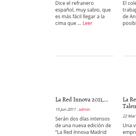
Dice el refranero
El col
errores
abril 10, 2025
español, muy sabio, que
traba
es más fácil llegar a la
de An
cima que …
Leer
posib
La Red Innova 2011,...
La R
Talen
15 Jun 2011
admin
22 Mar
Serán dos días intensos
de una nueva edición de
Una v
“La Red Innova Madrid
empr