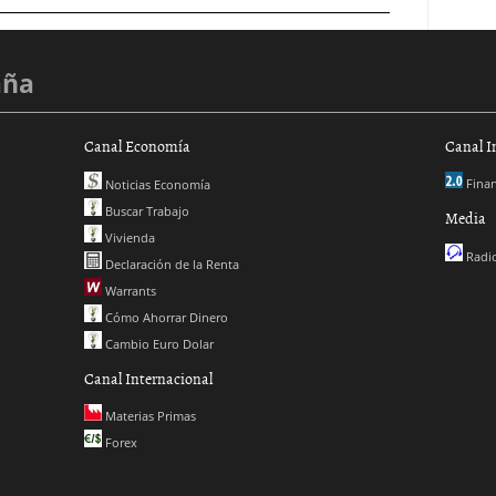
aña
Canal Economía
Canal I
Finan
Noticias Economía
Buscar Trabajo
Media
Vivienda
Radio
Declaración de la Renta
Warrants
Cómo Ahorrar Dinero
Cambio Euro Dolar
Canal Internacional
Materias Primas
Forex