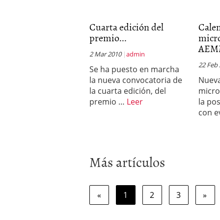
Cuarta edición del
Cale
premio...
micr
AEM
2 Mar 2010
admin
22 Feb
Se ha puesto en marcha
la nueva convocatoria de
Nuev
la cuarta edición, del
micr
premio …
Leer
la po
con e
Más artículos
«
1
2
3
»