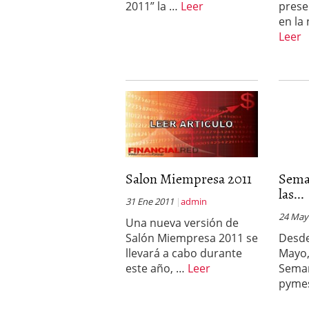
2011” la …
Leer
prese
en la
Leer
Salon Miempresa 2011
Sema
las...
31 Ene 2011
admin
24 May
Una nueva versión de
Salón Miempresa 2011 se
Desd
llevará a cabo durante
Mayo,
este año, …
Leer
Seman
pyme