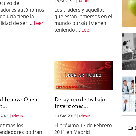
28 Jun 2011
admin
ectivo de
jadores autónomos
Los traders y aquellos
dalucía tiene la
que están inmersos en el
ilidad de ser …
Leer
mundo bursátil vienen
teniendo …
Leer
ed Innova-Open
Desayuno de trabajo
t...
Inversiones...
 2011
admin
14 Feb 2011
admin
ez más los
El próximo 17 de Febrero
La 
endedores podrán
2011 en Madrid