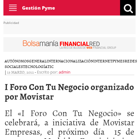
Toggle
Gestión Pyme
navigation
Publicidad
AUTÓNOMOS
GENERAL
INTERNACIONALIZACIÓN
INTERNET
PYMES
REDES
SOCIALES
TECNOLOGÍA
TIC
|
13 MARZO, 2012
-
Escrito por:
admin
I Foro Con Tu Negocio organizado
por Movistar
El «I Foro Con Tu Negocio» se
celebrará, a iniciativa de Movistar
Empresas, el próximo día 15 de