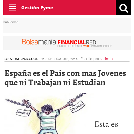
Toggle
Gestión Pyme
navigation
Publicidad
GENERAL
PARADOS
|
11 SEPTIEMBRE, 2012
-
Escrito por:
admin
España es el Pais con mas Jovenes
que ni Trabajan ni Estudian
Esta es