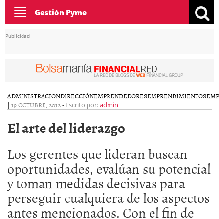
Toggle
Gestión Pyme
navigation
Publicidad
ADMINISTRACION
DIRECCIÓN
EMPRENDEDORES
EMPRENDIMIENTOS
EMP
|
19 OCTUBRE, 2012
-
Escrito por:
admin
El arte del liderazgo
Los gerentes que lideran buscan
oportunidades, evalúan su potencial
y toman medidas decisivas para
perseguir cualquiera de los aspectos
antes mencionados. Con el fin de