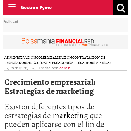
Toggle
Gestión Pyme
navigation
Publicidad
ADMINISTRACION
COMERCIALIZACIÓN
CONTRATACIÓN DE
EMPLEADOS
DIRECCIÓN
EMPLEADOS
EMPRESARIOS
EMPRESAS
|
17 OCTUBRE, 2012
-
Escrito por:
admin
Crecimiento empresarial:
Estrategias de marketing
Existen diferentes tipos de
estrategias de
marketing
que
pueden aplicarse con el fin de