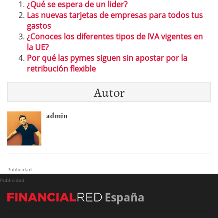
¿Qué se espera de un lider?
Las nuevas tarjetas de empresas para todos tus
gastos
¿Conoces los diferentes tipos de IVA vigentes en
la UE?
Por qué las pymes siguen sin apostar por la
retribución flexible
Autor
admin
Publicidad
Publicidad
España