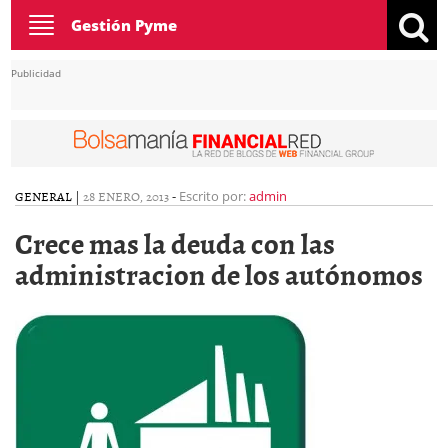
Toggle
Gestión Pyme
navigation
Publicidad
GENERAL
|
28 ENERO, 2013
-
Escrito por:
admin
Crece mas la deuda con las
administracion de los autónomos