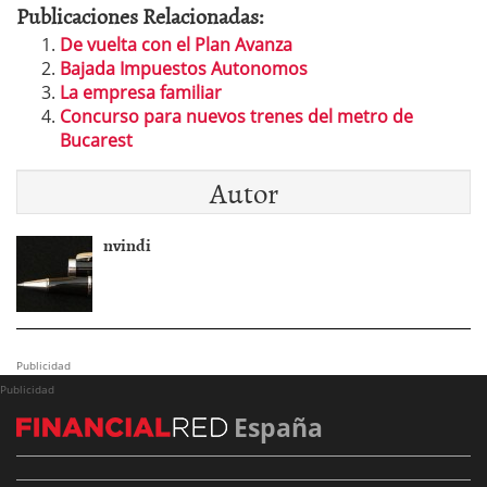
Publicaciones Relacionadas:
De vuelta con el Plan Avanza
Bajada Impuestos Autonomos
La empresa familiar
Concurso para nuevos trenes del metro de
Bucarest
Autor
nvindi
Publicidad
Publicidad
España