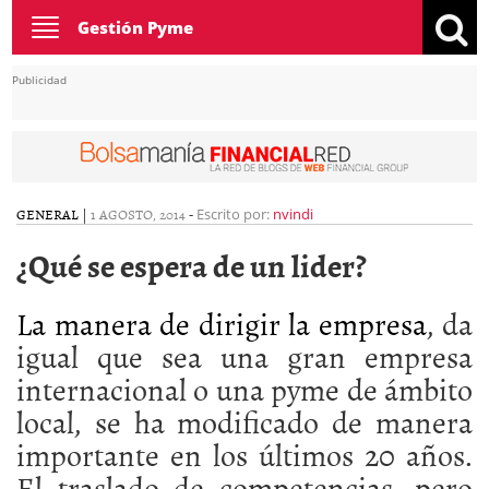
Toggle
Gestión Pyme
navigation
Publicidad
GENERAL
|
1 AGOSTO, 2014
-
Escrito por:
nvindi
¿Qué se espera de un lider?
La manera de dirigir la empresa
, da
igual que sea una gran empresa
internacional o una pyme de ámbito
local, se ha modificado de manera
importante en los últimos 20 años.
El traslado de competencias, pero