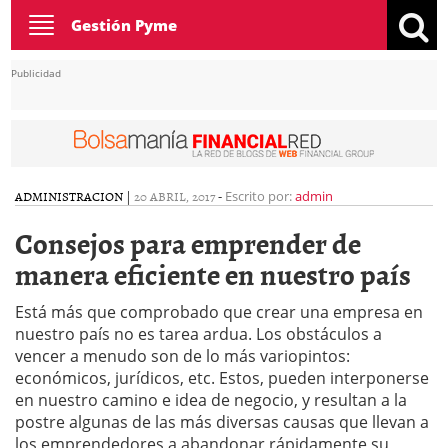
Toggle
Gestión Pyme
navigation
Publicidad
ADMINISTRACION
|
20 ABRIL, 2017
-
Escrito por:
admin
Consejos para emprender de
manera eficiente en nuestro país
Está más que comprobado que crear una empresa en
nuestro país no es tarea ardua. Los obstáculos a
vencer a menudo son de lo más variopintos:
económicos, jurídicos, etc. Estos, pueden interponerse
en nuestro camino e idea de negocio, y resultan a la
postre algunas de las más diversas causas que llevan a
los emprendedores a abandonar rápidamente su