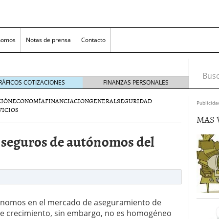
nomos
Notas de prensa
Contacto
Busca
RÁFICOS COTIZACIONES
FINANZAS PERSONALES
CIÓN
ECONOMÍA
FINANCIACION
GENERAL
SEGURIDAD
Publicida
VICIOS
MAS 
 seguros de autónomos del
nversión rentable para las pymes que venden online
cio en un ecommerce exitoso
junio 20, 2025
ónomos en el mercado de aseguramiento de
 la Transformación Empresarial
mayo 14, 2025
te crecimiento, sin embargo, no es homogéneo
al: guía rápida para trasladar empleados sin