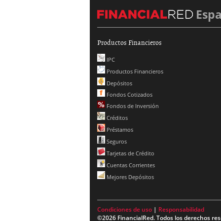
Esp
Productos Financieros
IPC
Productos Financieros
Depósitos
Fondos Cotizados
Fondos de Inversión
Créditos
Préstamos
Seguros
Tarjetas de Crédito
Cuentas Corrientes
Mejores Depósitos
Condiciones de uso
|
Responsabilidad
©2026 FinancialRed. Todos los derechos res