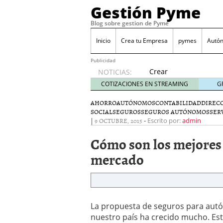
Gestión Pyme
Blog sobre gestion de Pyme
Inicio
Crea tu Empresa
pymes
Autó
Publicidad
Crear
NOTICIAS:
empresa
COTIZACIONES EN STREAMING
G
online vs
proceso
AHORRO
AUTÓNOMOS
CONTABILIDAD
DIREC
SOCIAL
SEGUROS
SEGUROS AUTÓNOMOS
tradicional:
SER
|
9 OCTUBRE, 2015
-
Escrito por:
admin
ventajas
reales
Cómo son los mejores
para
pymes
mercado
mayo 29,
2026
Sobres de cartón: una i
septiembre 4, 2025
Cómo convertir tu nego
La propuesta de seguros para aut
Los CRM: Impulsores de
nuestro país ha crecido mucho. Es
Reubicación internacion