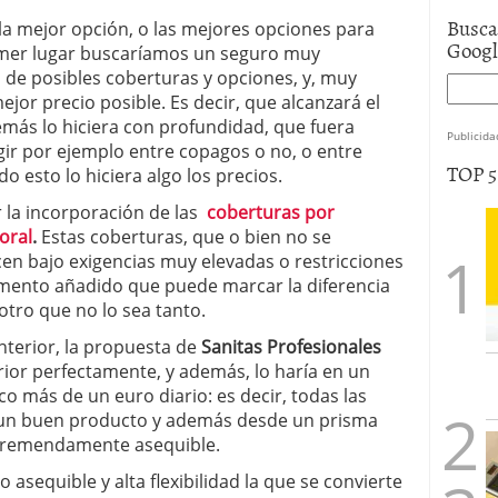
Busca
 la mejor opción, o las mejores opciones para
Goog
imer lugar buscaríamos un seguro muy
 de posibles coberturas y opciones, y, muy
mejor precio posible. Es decir, que alcanzará el
más lo hiciera con profundidad, que fuera
Publicida
legir por ejemplo entre copagos o no, o entre
TOP 
o esto lo hiciera algo los precios.
r la incorporación de las
coberturas por
oral
.
Estas coberturas, que o bien no se
en bajo exigencias muy elevadas o restricciones
mento añadido que puede marcar la diferencia
otro que no lo sea tanto.
nterior, la propuesta de
Sanitas Profesionales
rior perfectamente, y además, lo haría en un
o más de un euro diario: es decir, todas las
 un buen producto y además desde un prisma
tremendamente asequible.
asequible y alta flexibilidad la que se convierte