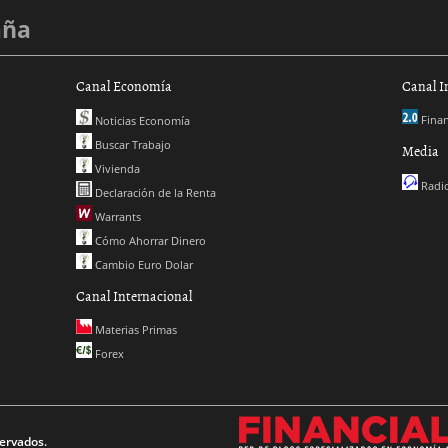
aña
Canal Economía
Canal I
Finan
Noticias Economía
Buscar Trabajo
Media
Vivienda
Radio
Declaración de la Renta
Warrants
Cómo Ahorrar Dinero
Cambio Euro Dolar
Canal Internacional
Materias Primas
Forex
ervados.