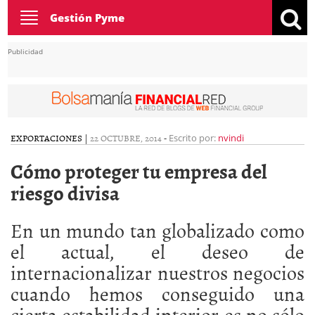
Toggle
Gestión Pyme
navigation
Publicidad
EXPORTACIONES
|
22 OCTUBRE, 2014
-
Escrito por:
nvindi
Cómo proteger tu empresa del
riesgo divisa
En un mundo tan globalizado como
el actual, el deseo de
internacionalizar nuestros negocios
cuando hemos conseguido una
cierta estabilidad interior es no sólo