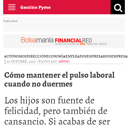
Toggle
Gestión Pyme
navigation
Publicidad
AUTÓNOMOS
DIRECCIÓN
ECONOMÍA
EMPLEADOS
EMPRESARIOS
EMPRESA
|
30 OCTUBRE, 2015
-
Escrito por:
admin
Cómo mantener el pulso laboral
cuando no duermes
Los hijos son fuente de
felicidad, pero también de
cansancio. Si acabas de ser