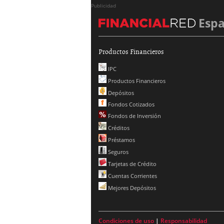
Publicidad
Esp
Productos Financieros
IPC
Productos Financieros
Depósitos
Fondos Cotizados
Fondos de Inversión
Créditos
Préstamos
Seguros
Tarjetas de Crédito
Cuentas Corrientes
Mejores Depósitos
Condiciones de uso
|
Responsabilidad