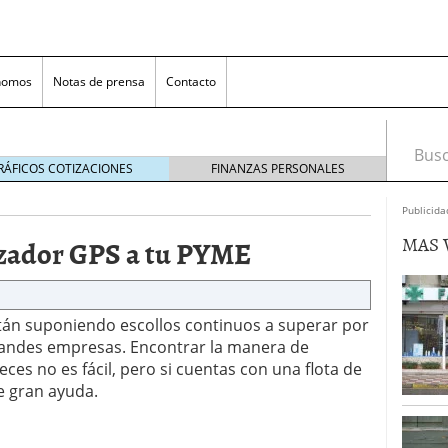
nomos
Notas de prensa
Contacto
Busca
RÁFICOS COTIZACIONES
FINANZAS PERSONALES
Publicida
MAS 
zador GPS a tu PYME
 están suponiendo escollos continuos a superar por
randes empresas. Encontrar la manera de
nversión rentable para las pymes que venden online
es no es fácil, pero si cuentas con una flota de
e gran ayuda.
cio en un ecommerce exitoso
junio 20, 2025
 la Transformación Empresarial
mayo 14, 2025
al: guía rápida para trasladar empleados sin