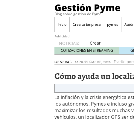
Gestión Pyme
Blog sobre gestion de Pyme
Inicio
Crea tu Empresa
pymes
Autó
Publicidad
Crear
NOTICIAS:
empresa
COTIZACIONES EN STREAMING
G
online vs
proceso
GENERAL
|
22 NOVIEMBRE, 2022
-
Escrito por:
tradicional:
Cómo ayuda un locali
ventajas
reales
para
pymes
La inflación y la crisis energética
mayo 29,
2026
los autónomos, Pymes e incluso g
Sobres de cartón: una i
maximizar los resultados muchas vec
septiembre 4, 2025
vehículos, un localizador GPS ser d
Cómo convertir tu nego
Los CRM: Impulsores de
Reubicación internacion