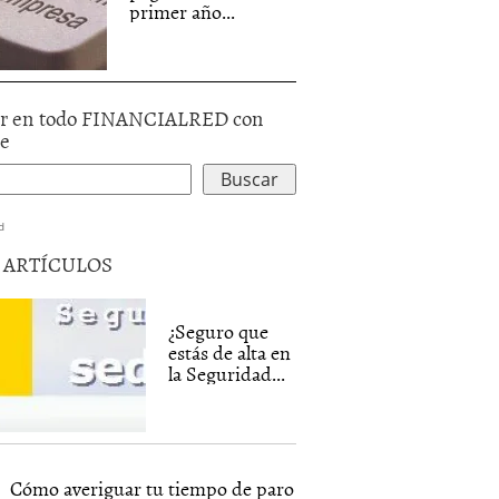
primer año...
r en todo FINANCIALRED con
le
d
5 ARTÍCULOS
¿Seguro que
estás de alta en
la Seguridad...
Cómo averiguar tu tiempo de paro