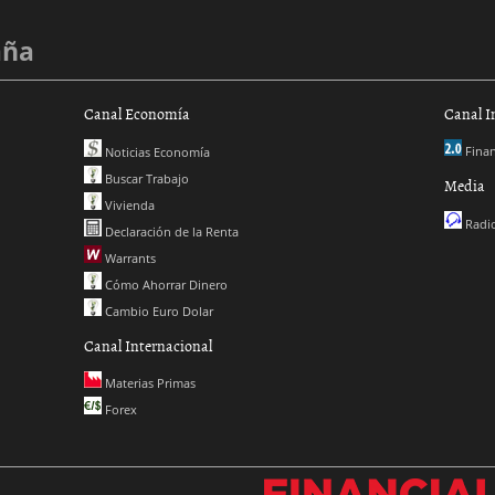
aña
Canal Economía
Canal I
Finan
Noticias Economía
Buscar Trabajo
Media
Vivienda
Radio
Declaración de la Renta
Warrants
Cómo Ahorrar Dinero
Cambio Euro Dolar
Canal Internacional
Materias Primas
Forex