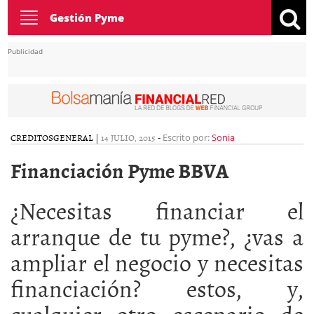
Toggle
Gestión Pyme
navigation
Publicidad
CREDITOS
GENERAL
|
14 JULIO, 2015
-
Escrito por:
Sonia
Financiación Pyme BBVA
¿Necesitas financiar el
arranque de tu pyme?, ¿vas a
ampliar el negocio y necesitas
financiación? estos, y,
cualquier otro escenario de