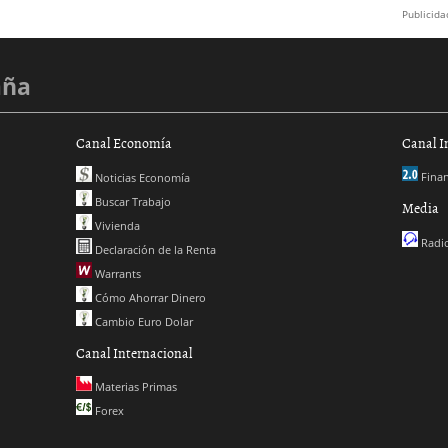
Publicida
aña
Canal Economía
Canal I
Finan
Noticias Economía
Buscar Trabajo
Media
Vivienda
Radio
Declaración de la Renta
Warrants
Cómo Ahorrar Dinero
Cambio Euro Dolar
Canal Internacional
Materias Primas
Forex