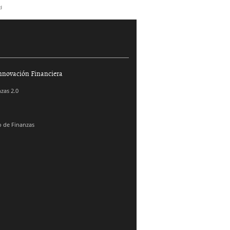
d
nnovación Financiera
zas 2.0
 de Finanzas