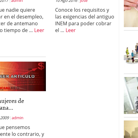
 2017
admin
10 Ago 2016
Jose
e nadie quiere
Conoce los requisitos y
r en el desempleo,
las exigencias del antiguo
cer de antemano
INEM para poder cobrar
o tiempo de …
Leer
el …
Leer
mujeres de
na...
 2009
admin
ue pensemos
ente lo contrario, y