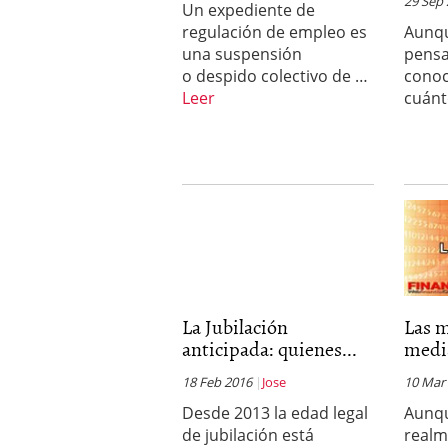
29 Sep
Un expediente de
errores
abril 10, 2025
regulación de empleo es
Aunqu
una suspensión
pensa
o despido colectivo de …
cono
Leer
cuánt
La Jubilación
Las 
anticipada: quienes...
media
18 Feb 2016
Jose
10 Mar
Desde 2013 la edad legal
Aunq
de jubilación está
realm