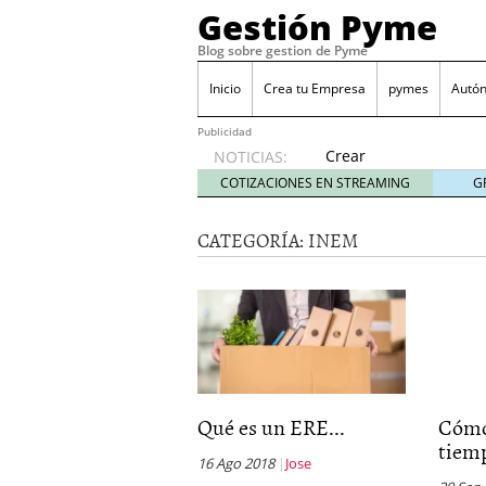
Gestión Pyme
Blog sobre gestion de Pyme
Inicio
Crea tu Empresa
pymes
Autó
Publicidad
Crear
NOTICIAS:
empresa
COTIZACIONES EN STREAMING
G
online vs
proceso
CATEGORÍA:
INEM
tradicional:
ventajas
reales
para
pymes
mayo 29,
2026
Sobres de cartón: una i
septiembre 4, 2025
Qué es un ERE...
Cómo
Cómo convertir tu nego
tiemp
Los CRM: Impulsores de
16 Ago 2018
Jose
Reubicación internacion