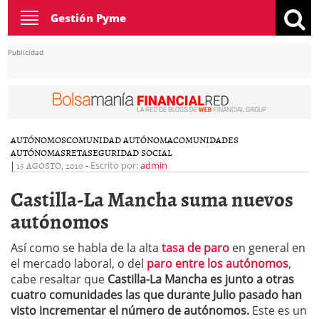
Toggle
Gestión Pyme
navigation
Publicidad
AUTÓNOMOS
COMUNIDAD AUTÓNOMA
COMUNIDADES
AUTÓNOMAS
RETA
SEGURIDAD SOCIAL
|
15 AGOSTO, 2010
-
Escrito por:
admin
Castilla-La Mancha suma nuevos
autónomos
Así como se habla de la alta
tasa de paro
en general en
el mercado laboral, o del
paro entre los autónomos
,
cabe resaltar que
Castilla-La Mancha es junto a otras
cuatro comunidades las que durante Julio pasado han
visto incrementar el número de autónomos.
Este es un