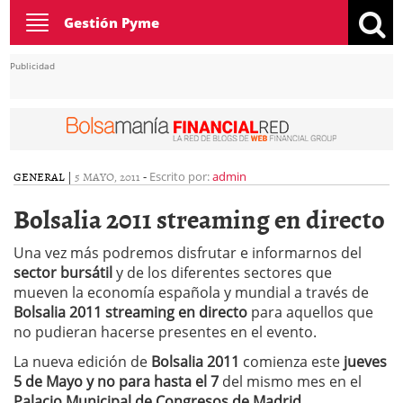
Toggle
Gestión Pyme
navigation
Publicidad
GENERAL
|
5 MAYO, 2011
-
Escrito por:
admin
Bolsalia 2011 streaming en directo
Una vez más podremos disfrutar e informarnos del
sector bursátil
y de los diferentes sectores que
mueven la economía española y mundial a través de
Bolsalia 2011 streaming en directo
para aquellos que
no pudieran hacerse presentes en el evento.
La nueva edición de
Bolsalia 2011
comienza este
jueves
5 de Mayo y no para hasta el 7
del mismo mes en el
Palacio Municipal de Congresos de Madrid.