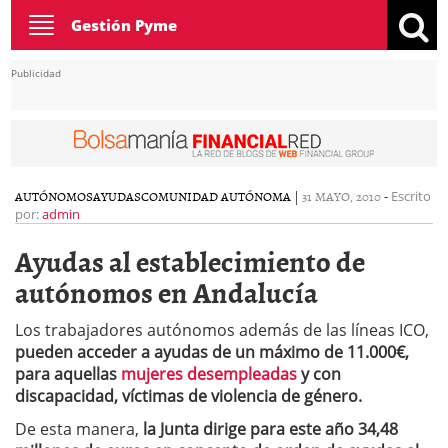
Toggle
Gestión Pyme
navigation
Publicidad
AUTÓNOMOS
AYUDAS
COMUNIDAD AUTÓNOMA
|
31 MAYO, 2010
-
Escrito
por:
admin
Ayudas al establecimiento de
autónomos en Andalucía
Los trabajadores autónomos además de las líneas ICO,
pueden acceder a ayudas de un máximo de 11.000€,
para aquellas
mujeres desempleadas
y con
discapacidad, víctimas de violencia de género.
De esta manera,
la Junta dirige para este año 34,48