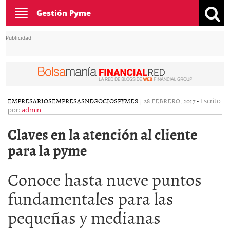
Toggle
Gestión Pyme
navigation
Publicidad
EMPRESARIOS
EMPRESAS
NEGOCIOS
PYMES
|
28 FEBRERO, 2017
-
Escrito
por:
admin
Claves en la atención al cliente
para la pyme
Conoce hasta nueve puntos
fundamentales para las
pequeñas y medianas