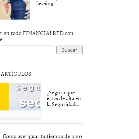
Leasing
r en todo FINANCIALRED con
le
d
5 ARTÍCULOS
¿Seguro que
estás de alta en
la Seguridad...
Cómo averiguar tu tiempo de paro