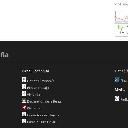
Publicida
aña
Canal Economía
Canal I
Finan
Noticias Economía
Buscar Trabajo
Media
Vivienda
Radio
Declaración de la Renta
Warrants
Cómo Ahorrar Dinero
Cambio Euro Dolar