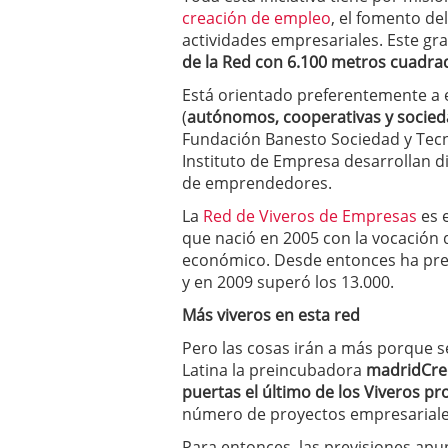
errores
abril 10, 2025
creación de empleo
, el fomento de
actividades empresariales. Este gr
de la Red con 6.100 metros cuadra
Está orientado preferentemente a 
(
autónomos, cooperativas y socied
Fundación Banesto Sociedad y Tecno
Instituto de Empresa desarrollan d
de emprendedores.
La
Red de Viveros de Empresas
es 
que nació en 2005 con la vocación d
económico. Desde entonces ha pr
y en 2009 superó los 13.000.
Más viveros en esta red
Pero las cosas irán a más porque se 
Latina la preincubadora
madridCre
puertas el último de los Viveros p
número de proyectos empresariale
Para entonces, las previsiones apu