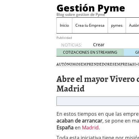
Gestión Pyme
Blog sobre gestion de Pyme
Inicio
Crea tu Empresa
pymes
Autó
Publicidad
Crear
NOTICIAS:
empresa
COTIZACIONES EN STREAMING
G
online vs
proceso
AUTÓNOMOS
EMPRENDEDORES
EMPRESAS
I+
tradicional:
Abre el mayor Vivero
ventajas
reales
Madrid
para
pymes
mayo 29,
2026
Sobres de cartón: una i
En estos tiempos en que las empres
septiembre 4, 2025
acaban de arrancar
, se pone en m
Cómo convertir tu nego
España
en
Madrid.
Los CRM: Impulsores de
Toda esta iniciativa tiene por misi
Reubicación internacion