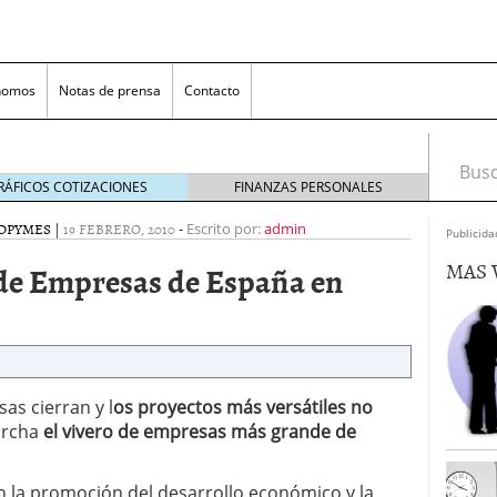
nomos
Notas de prensa
Contacto
Busca
RÁFICOS COTIZACIONES
FINANZAS PERSONALES
D
PYMES
|
19 FEBRERO, 2010
-
Escrito por:
admin
Publicida
MAS 
 de Empresas de España en
nversión rentable para las pymes que venden online
as cierran y l
os proyectos más versátiles no
archa
el vivero de empresas más grande de
cio en un ecommerce exitoso
junio 20, 2025
 la Transformación Empresarial
mayo 14, 2025
ón la promoción del desarrollo económico y la
al: guía rápida para trasladar empleados sin