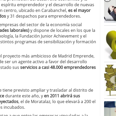
l espíritu emprendedor y el desarrollo de nuevas
an centro, ubicado en Carabanchel,
es el mayor
dos
y 31 despachos para emprendedores.
empresas del sector de la economía social
ades laborales)
y dispone de locales en los que la
logía, la Fundación Junior Achievement y el
istintos programas de sensibilización y formación
el proyecto más ambicioso de Madrid Emprende,
e ser un agente activo a favor del desarrollo
estado sus
servicios a casi 48.000 emprendedores
tiene previsto ampliar y trasladar al distrito de
ce
durante este año, y
en 2011 abrirá sus
royectados
, el de Moratalaz, lo que elevará a 200 el
s incubados.
ntan a que entre las empresas vinculadas a la