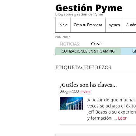
Gestión Pyme
Blog sobre gestion de Pyme
Inicio
Crea tu Empresa
pymes
Autó
Publicidad
Crear
NOTICIAS:
empresa
COTIZACIONES EN STREAMING
G
online vs
proceso
ETIQUETA:
JEFF BEZOS
tradicional:
ventajas
reales
¿Cuáles son las claves...
para
20 Ago 2022
nvindi
pymes
mayo 29,
A pesar de que muchas
2026
veces se achaca el éxit
Sobres de cartón: una i
Jeff Bezos a su experien
septiembre 4, 2025
y formación, …
Leer
Cómo convertir tu nego
Los CRM: Impulsores de
Reubicación internacion