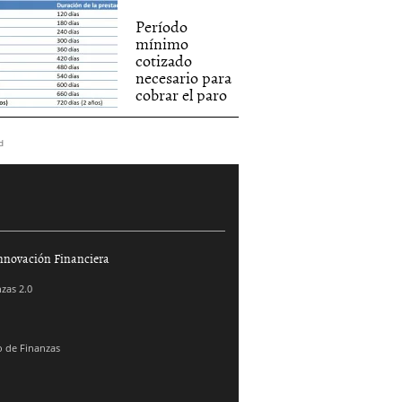
Período
mínimo
cotizado
necesario para
cobrar el paro
d
nnovación Financiera
zas 2.0
 de Finanzas