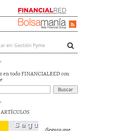
r en:
d
r en todo FINANCIALRED con
le
d
5 ARTÍCULOS
¿Seguro que