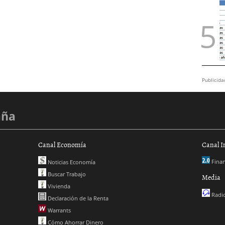
Publicida
aña
Canal Economía
Canal I
Finan
Noticias Economía
Buscar Trabajo
Media
Vivienda
Radio
Declaración de la Renta
Warrants
Cómo Ahorrar Dinero