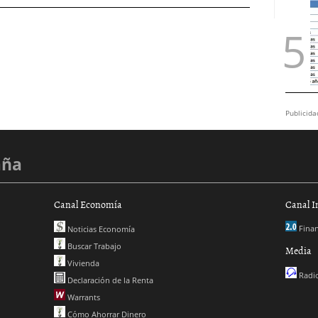
Publicida
aña
Canal Economía
Canal I
Finan
Noticias Economía
Buscar Trabajo
Media
Vivienda
Radio
Declaración de la Renta
Warrants
Cómo Ahorrar Dinero