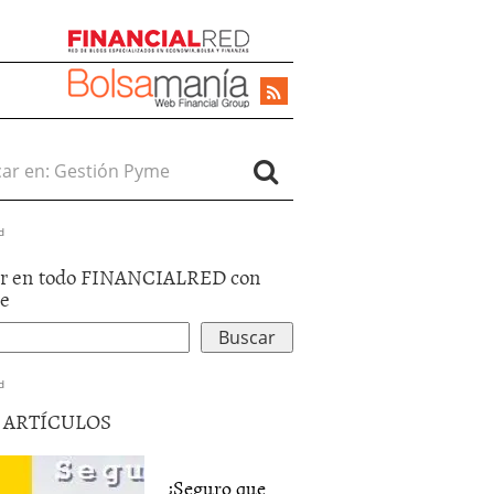
r en:
d
r en todo FINANCIALRED con
le
d
5 ARTÍCULOS
¿Seguro que