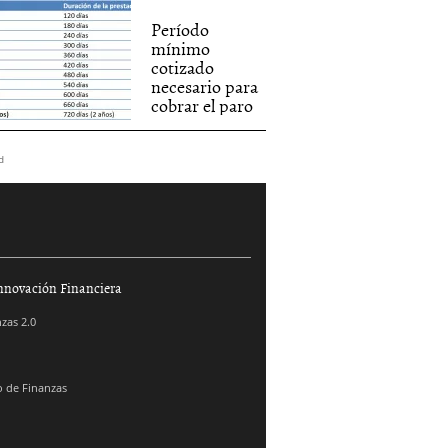
Período
mínimo
cotizado
necesario para
cobrar el paro
d
nnovación Financiera
zas 2.0
 de Finanzas