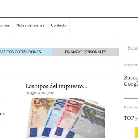
nomos
Notas de prensa
Contacto
Busca
RÁFICOS COTIZACIONES
FINANZAS PERSONALES
Publicida
Busca
Goog
Los tipos del impuesto...
31 Ago 2016
Jose
r
Publicida
nversión rentable para las pymes que venden online
 de
TOP 
cio en un ecommerce exitoso
junio 20, 2025
 la Transformación Empresarial
mayo 14, 2025
al: guía rápida para trasladar empleados sin