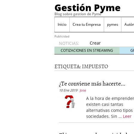
Gestión Pyme
Blog sobre gestion de Pyme
Inicio
Crea tu Empresa
pymes
Autó
Publicidad
Crear
NOTICIAS:
empresa
COTIZACIONES EN STREAMING
G
online vs
proceso
ETIQUETA:
IMPUESTO
tradicional:
ventajas
reales
¿Te conviene más hacerte...
para
10 Ene 2019
Jose
pymes
mayo 29,
A la hora de emprende
2026
existen casi tantas
Sobres de cartón: una i
alternativas como tipos
septiembre 4, 2025
sociedades. Sin …
Leer
Cómo convertir tu nego
Los CRM: Impulsores de
Reubicación internacion