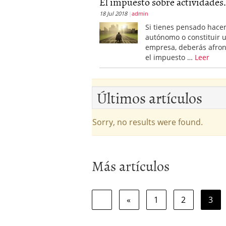
El impuesto sobre actividades.
errores
abril 10, 2025
18 Jul 2018
admin
Si tienes pensado hace
autónomo o constituir 
empresa, deberás afron
el impuesto …
Leer
Últimos artículos
Sorry, no results were found.
Más artículos
«
1
2
3